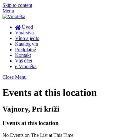
Skip to content
Menu
Úvod
Vinárstva
Víno a jedlo
Katalóg vín
Predplatné
Kontakt
Váš účet
e-Vinotéka
Close Menu
Events at this location
Vajnory, Pri kríži
Events at this location
No Events on The List at This Time