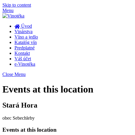
Skip to content
Menu
Úvod
Vinárstva
Víno a jedlo
Katalóg vín
Predplatné
Kontakt
Váš účet
e-Vinotéka
Close Menu
Events at this location
Stará Hora
obec Sebechleby
Events at this location