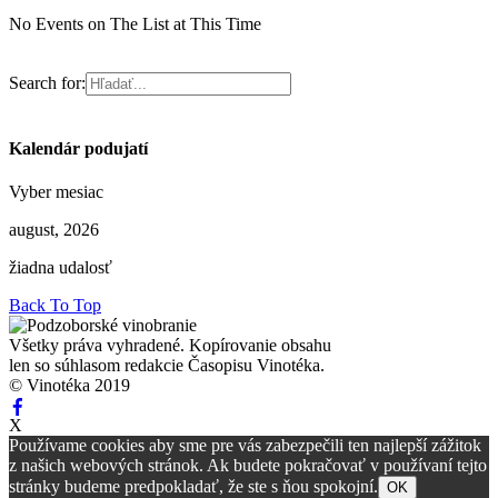
No Events on The List at This Time
Search for:
Kalendár podujatí
Vyber mesiac
august, 2026
žiadna udalosť
Back To Top
Všetky práva vyhradené. Kopírovanie obsahu
len so súhlasom redakcie Časopisu Vinotéka.
© Vinotéka 2019
X
Používame cookies aby sme pre vás zabezpečili ten najlepší zážitok
z našich webových stránok. Ak budete pokračovať v používaní tejto
stránky budeme predpokladať, že ste s ňou spokojní.
OK