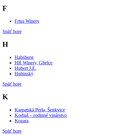
F
Frtus Winery
Späť hore
H
Habsburg
HR Winery, Gbelce
Hubert J.E.
Hubinský
Späť hore
K
Karpatská Perla, Šenkvice
Korbaš – rodinné vinárstvo
Kozara
Späť hore