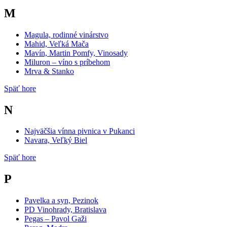
M
Magula, rodinné vinárstvo
Mahid, Veľká Mača
Mavín, Martin Pomfy, Vinosady
Miluron – víno s príbehom
Mrva & Stanko
Späť hore
N
Najväčšia vínna pivnica v Pukanci
Navara, Veľký Biel
Späť hore
P
Pavelka a syn, Pezinok
PD Vinohrady, Bratislava
Pegas – Pavol Gaži