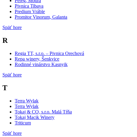
Pereg, Modra
Pivnica Tibava
Predium Vráble
Promitor Vinorum, Galanta
Späť hore
R
Regia TT, s.r.o. – Pivnica Orechová
Repa winery, Šenkvice
Rodinné vinárstvo Kasnyik
Späť hore
T
Terra Wylak
Terra Wylak
Tokaj & CO, s.r.o. Malá Tŕňa
Tokaj Macik Winery
Triticum
Späť hore