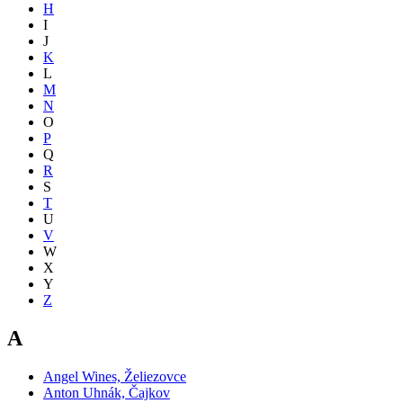
H
I
J
K
L
M
N
O
P
Q
R
S
T
U
V
W
X
Y
Z
A
Angel Wines, Želiezovce
Anton Uhnák, Čajkov