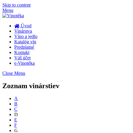
Skip to content
Menu
Úvod
Vinárstva
Víno a jedlo
Katalóg vín
Predplatné
Kontakt
Váš účet
e-Vinotéka
Close Menu
Zoznam vinárstiev
A
B
C
D
E
F
G