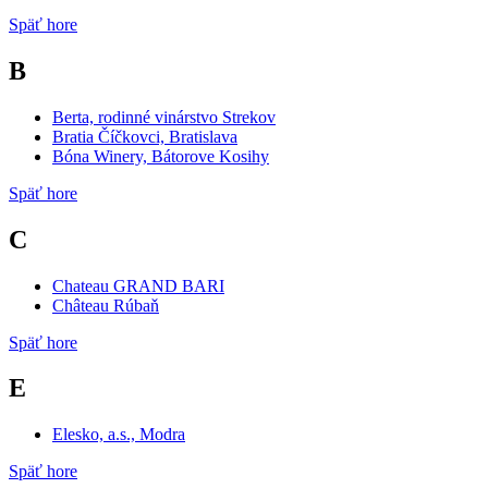
Späť hore
B
Berta, rodinné vinárstvo Strekov
Bratia Číčkovci, Bratislava
Bóna Winery, Bátorove Kosihy
Späť hore
C
Chateau GRAND BARI
Château Rúbaň
Späť hore
E
Elesko, a.s., Modra
Späť hore