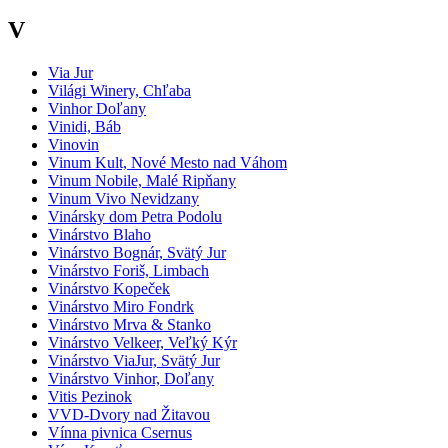
V
Via Jur
Világi Winery, Chľaba
Vinhor Doľany
Vinidi, Báb
Vinovin
Vinum Kult, Nové Mesto nad Váhom
Vinum Nobile, Malé Ripňany
Vinum Vivo Nevidzany
Vinársky dom Petra Podolu
Vinárstvo Blaho
Vinárstvo Bognár, Svätý Jur
Vinárstvo Foriš, Limbach
Vinárstvo Kopeček
Vinárstvo Miro Fondrk
Vinárstvo Mrva & Stanko
Vinárstvo Velkeer, Veľký Kýr
Vinárstvo ViaJur, Svätý Jur
Vinárstvo Vinhor, Doľany
Vitis Pezinok
VVD-Dvory nad Žitavou
Vínna pivnica Csernus