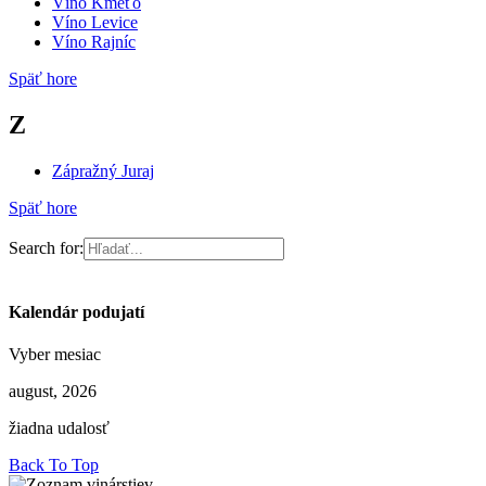
Víno Kmeťo
Víno Levice
Víno Rajníc
Späť hore
Z
Zápražný Juraj
Späť hore
Search for:
Kalendár podujatí
Vyber mesiac
august, 2026
žiadna udalosť
Back To Top