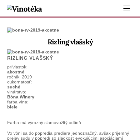
Skip
Me
to
content
Rizling vlašský
RIZLING VLAŠSKÝ
prívlastok:
akostné
ročník:
2019
cukornatosť:
suché
vinárstvo:
Bóna Winery
farba vína:
biele
Farba má výrazný slamovožltý odtieň.
Vo vôni sa do popredia prediera jednoznačný, avšak príjemný
prejav sudu v popredí so sladkosť evokujúcimi asociáciami