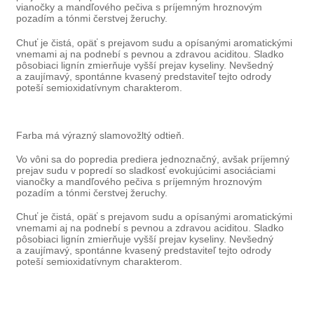
vianočky a mandľového pečiva s príjemným hroznovým
pozadím a tónmi čerstvej žeruchy.
Chuť je čistá, opäť s prejavom sudu a opísanými aromatickými
vnemami aj na podnebí s pevnou a zdravou aciditou. Sladko
pôsobiaci lignín zmierňuje vyšší prejav kyseliny. Nevšedný
a zaujímavý, spontánne kvasený predstaviteľ tejto odrody
poteší semioxidatívnym charakterom.
Farba má výrazný slamovožltý odtieň.
Vo vôni sa do popredia prediera jednoznačný, avšak príjemný
prejav sudu v popredí so sladkosť evokujúcimi asociáciami
vianočky a mandľového pečiva s príjemným hroznovým
pozadím a tónmi čerstvej žeruchy.
Chuť je čistá, opäť s prejavom sudu a opísanými aromatickými
vnemami aj na podnebí s pevnou a zdravou aciditou. Sladko
pôsobiaci lignín zmierňuje vyšší prejav kyseliny. Nevšedný
a zaujímavý, spontánne kvasený predstaviteľ tejto odrody
poteší semioxidatívnym charakterom.