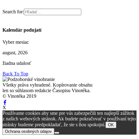
Search for:
Kalendár podujatí
Vyber mesiac
august, 2026
žiadna udalosť
Back To Top
Všetky práva vyhradené. Kopírovanie obsahu
len so súhlasom redakcie Časopisu Vinotéka.
© Vinotéka 2019
X
Používame cookies aby sme pre vás zabezpečili ten najlepší zážitok
z našich webových stránok. Ak budete pokračovať v používaní tejto
stránky budeme predpokladať, že ste s ňou spokojní.
OK
Ochrana osobných údajov