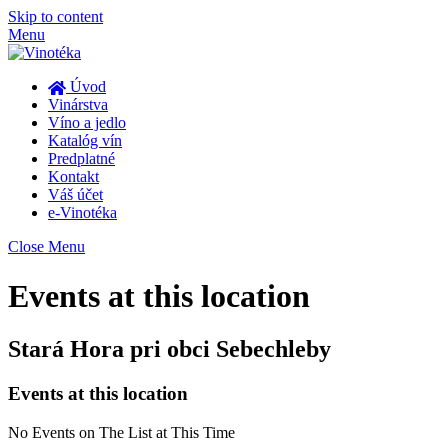
Skip to content
Menu
Úvod
Vinárstva
Víno a jedlo
Katalóg vín
Predplatné
Kontakt
Váš účet
e-Vinotéka
Close Menu
Events at this location
Stará Hora pri obci Sebechleby
Events at this location
No Events on The List at This Time