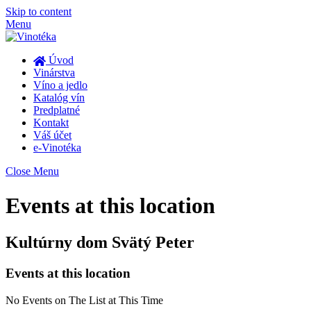
Skip to content
Menu
Úvod
Vinárstva
Víno a jedlo
Katalóg vín
Predplatné
Kontakt
Váš účet
e-Vinotéka
Close Menu
Events at this location
Kultúrny dom Svätý Peter
Events at this location
No Events on The List at This Time