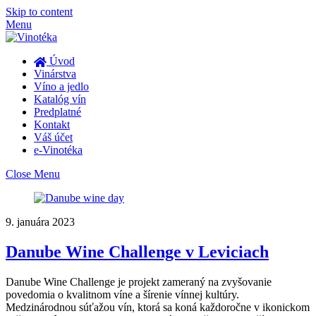
Skip to content
Menu
Úvod
Vinárstva
Víno a jedlo
Katalóg vín
Predplatné
Kontakt
Váš účet
e-Vinotéka
Close Menu
9. januára 2023
Danube Wine Challenge v Leviciach
Danube Wine Challenge je projekt zameraný na zvyšovanie
povedomia o kvalitnom víne a šírenie vínnej kultúry.
Medzinárodnou súťažou vín, ktorá sa koná každoročne v ikonickom