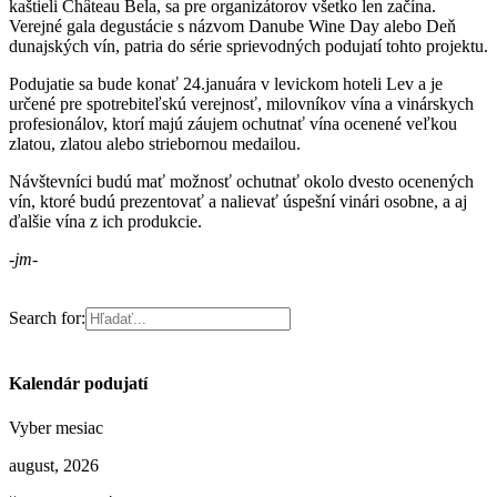
kaštieli Château Bela, sa pre organizátorov všetko len začína.
Verejné gala degustácie s názvom Danube Wine Day alebo Deň
dunajských vín, patria do série sprievodných podujatí tohto projektu.
Podujatie sa bude konať 24.januára v levickom hoteli Lev a je
určené pre spotrebiteľskú verejnosť, milovníkov vína a vinárskych
profesionálov, ktorí majú záujem ochutnať vína ocenené veľkou
zlatou, zlatou alebo striebornou medailou.
Návštevníci budú mať možnosť ochutnať okolo dvesto ocenených
vín, ktoré budú prezentovať a nalievať úspešní vinári osobne, a aj
ďalšie vína z ich produkcie.
-jm-
Search for:
Kalendár podujatí
Vyber mesiac
august, 2026